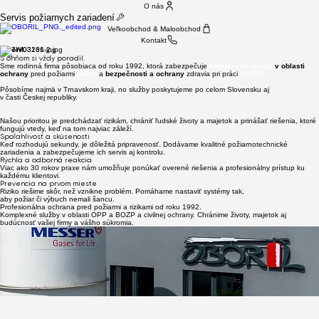
O nás
Servis požiarnych zariadení
Veľkoobchod & Maloobchod
Kontakt
Oboril.
S ohňom si vždy poradil.
Sme rodinná firma pôsobiaca od roku 1992, ktorá zabezpečuje
komplexné služby
v oblasti
ochrany
pred požiarmi
(OPP)
a
bezpečnosti a ochrany
zdravia pri práci
(BOZP).
Pôsobíme najmä v Trnavskom kraji, no služby poskytujeme po celom Slovensku aj
v časti Českej republiky.
Našou prioritou je predchádzať rizikám, chrániť ľudské životy a majetok a prinášať riešenia, ktoré
fungujú vtedy, keď na tom najviac záleží.
Spoľahlivosť a skúsenosti
Keď rozhodujú sekundy, je dôležitá pripravenosť. Dodávame kvalitné požiarnotechnické
zariadenia a zabezpečujeme ich servis aj kontrolu.
Rýchla a odborná reakcia
Viac ako 30 rokov praxe nám umožňuje ponúkať overené riešenia a profesionálny prístup ku
každému klientovi.
Prevencia na prvom mieste
Riziko riešime skôr, než vznikne problém. Pomáhame nastaviť systémy tak,
aby požiar či výbuch nemali šancu.
Profesionálna ochrana pred požiarmi a rizikami od roku 1992.
Hasiaca technika
Prevencia & kontrola
Spoľahlivosť a servis
Komplexné služby v oblasti OPP a BOZP a civilnej ochrany. Chránime životy, majetok aj
& servis
Prevencia a kontrola, predchádzajú nečakaným katastrofám.
Nechajte to na nás.
budúcnosť vašej firmy a vášho súkromia.
Predaj, montáž a servis:
Pravidelné kontroly, revízie a odborné prehliadky zariadení. Minimalizujeme riziká skôr, než
vzniknú problémy.
Kompletný servis od dodania až po údržbu.
prenosných a pojazdných hasiacich prístrojov,
Rýchla reakcia, odborný tím a riešenia na mieru.
hydrantových systémov a príslušenstva,
požiarných dverí, okien a uzáverov
S nami máte všetko pod kontrolou a bez starostí.
tlakových skúšok, plnení a opráv
Vlastné certifikované servisné stredisko.
Rýchlo. Odborne. V súlade s legislatívou.
S nami to máte pod kontrolou.