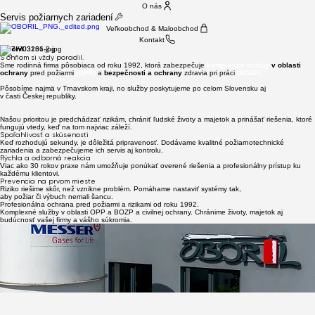
O nás
Servis požiarnych zariadení
Veľkoobchod & Maloobchod
Kontakt
Oboril.
S ohňom si vždy poradil.
Sme rodinná firma pôsobiaca od roku 1992, ktorá zabezpečuje
komplexné služby
v oblasti
ochrany
pred požiarmi
(OPP)
a
bezpečnosti a ochrany
zdravia pri práci
(BOZP).
Pôsobíme najmä v Trnavskom kraji, no služby poskytujeme po celom Slovensku aj
v časti Českej republiky.
Našou prioritou je predchádzať rizikám, chrániť ľudské životy a majetok a prinášať riešenia, ktoré
fungujú vtedy, keď na tom najviac záleží.
Spoľahlivosť a skúsenosti
Keď rozhodujú sekundy, je dôležitá pripravenosť. Dodávame kvalitné požiarnotechnické
zariadenia a zabezpečujeme ich servis aj kontrolu.
Rýchla a odborná reakcia
Viac ako 30 rokov praxe nám umožňuje ponúkať overené riešenia a profesionálny prístup ku
každému klientovi.
Prevencia na prvom mieste
Riziko riešime skôr, než vznikne problém. Pomáhame nastaviť systémy tak,
aby požiar či výbuch nemali šancu.
Profesionálna ochrana pred požiarmi a rizikami od roku 1992.
Hasiaca technika
Prevencia & kontrola
Spoľahlivosť a servis
Komplexné služby v oblasti OPP a BOZP a civilnej ochrany. Chránime životy, majetok aj
& servis
Prevencia a kontrola, predchádzajú nečakaným katastrofám.
Nechajte to na nás.
budúcnosť vašej firmy a vášho súkromia.
Predaj, montáž a servis:
Pravidelné kontroly, revízie a odborné prehliadky zariadení. Minimalizujeme riziká skôr, než
vzniknú problémy.
Kompletný servis od dodania až po údržbu.
prenosných a pojazdných hasiacich prístrojov,
Rýchla reakcia, odborný tím a riešenia na mieru.
hydrantových systémov a príslušenstva,
požiarných dverí, okien a uzáverov
S nami máte všetko pod kontrolou a bez starostí.
tlakových skúšok, plnení a opráv
Vlastné certifikované servisné stredisko.
Rýchlo. Odborne. V súlade s legislatívou.
S nami to máte pod kontrolou.