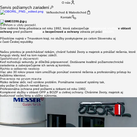
O nás
Servis požiarnych zariadení
Veľkoobchod & Maloobchod
Kontakt
Oboril.
S ohňom si vždy poradil.
Sme rodinná firma pôsobiaca od roku 1992, ktorá zabezpečuje
komplexné služby
v oblasti
ochrany
pred požiarmi
(OPP)
a
bezpečnosti a ochrany
zdravia pri práci
(BOZP).
Pôsobíme najmä v Trnavskom kraji, no služby poskytujeme po celom Slovensku aj
v časti Českej republiky.
Našou prioritou je predchádzať rizikám, chrániť ľudské životy a majetok a prinášať riešenia, ktoré
fungujú vtedy, keď na tom najviac záleží.
Spoľahlivosť a skúsenosti
Keď rozhodujú sekundy, je dôležitá pripravenosť. Dodávame kvalitné požiarnotechnické
zariadenia a zabezpečujeme ich servis aj kontrolu.
Rýchla a odborná reakcia
Viac ako 30 rokov praxe nám umožňuje ponúkať overené riešenia a profesionálny prístup ku
každému klientovi.
Prevencia na prvom mieste
Riziko riešime skôr, než vznikne problém. Pomáhame nastaviť systémy tak,
aby požiar či výbuch nemali šancu.
Profesionálna ochrana pred požiarmi a rizikami od roku 1992.
Hasiaca technika
Prevencia & kontrola
Spoľahlivosť a servis
Komplexné služby v oblasti OPP a BOZP a civilnej ochrany. Chránime životy, majetok aj
& servis
Prevencia a kontrola, predchádzajú nečakaným katastrofám.
Nechajte to na nás.
budúcnosť vašej firmy a vášho súkromia.
Predaj, montáž a servis:
Pravidelné kontroly, revízie a odborné prehliadky zariadení. Minimalizujeme riziká skôr, než
vzniknú problémy.
Kompletný servis od dodania až po údržbu.
prenosných a pojazdných hasiacich prístrojov,
Rýchla reakcia, odborný tím a riešenia na mieru.
hydrantových systémov a príslušenstva,
požiarných dverí, okien a uzáverov
S nami máte všetko pod kontrolou a bez starostí.
tlakových skúšok, plnení a opráv
Vlastné certifikované servisné stredisko.
Rýchlo. Odborne. V súlade s legislatívou.
S nami to máte pod kontrolou.