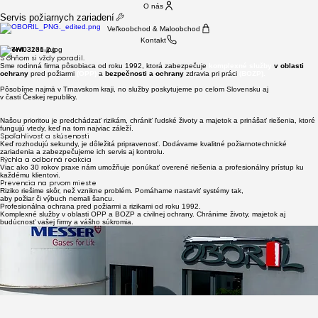
O nás
Servis požiarnych zariadení
Veľkoobchod & Maloobchod
Kontakt
Oboril.
S ohňom si vždy poradil.
Sme rodinná firma pôsobiaca od roku 1992, ktorá zabezpečuje
komplexné služby
v oblasti
ochrany
pred požiarmi
(OPP)
a
bezpečnosti a ochrany
zdravia pri práci
(BOZP).
Pôsobíme najmä v Trnavskom kraji, no služby poskytujeme po celom Slovensku aj
v časti Českej republiky.
Našou prioritou je predchádzať rizikám, chrániť ľudské životy a majetok a prinášať riešenia, ktoré
fungujú vtedy, keď na tom najviac záleží.
Spoľahlivosť a skúsenosti
Keď rozhodujú sekundy, je dôležitá pripravenosť. Dodávame kvalitné požiarnotechnické
zariadenia a zabezpečujeme ich servis aj kontrolu.
Rýchla a odborná reakcia
Viac ako 30 rokov praxe nám umožňuje ponúkať overené riešenia a profesionálny prístup ku
každému klientovi.
Prevencia na prvom mieste
Riziko riešime skôr, než vznikne problém. Pomáhame nastaviť systémy tak,
aby požiar či výbuch nemali šancu.
Profesionálna ochrana pred požiarmi a rizikami od roku 1992.
Hasiaca technika
Prevencia & kontrola
Spoľahlivosť a servis
Komplexné služby v oblasti OPP a BOZP a civilnej ochrany. Chránime životy, majetok aj
& servis
Prevencia a kontrola, predchádzajú nečakaným katastrofám.
Nechajte to na nás.
budúcnosť vašej firmy a vášho súkromia.
Predaj, montáž a servis:
Pravidelné kontroly, revízie a odborné prehliadky zariadení. Minimalizujeme riziká skôr, než
vzniknú problémy.
Kompletný servis od dodania až po údržbu.
prenosných a pojazdných hasiacich prístrojov,
Rýchla reakcia, odborný tím a riešenia na mieru.
hydrantových systémov a príslušenstva,
požiarných dverí, okien a uzáverov
S nami máte všetko pod kontrolou a bez starostí.
tlakových skúšok, plnení a opráv
Vlastné certifikované servisné stredisko.
Rýchlo. Odborne. V súlade s legislatívou.
S nami to máte pod kontrolou.