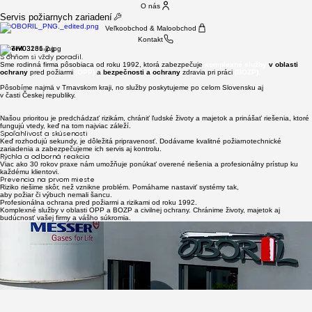
O nás
Servis požiarnych zariadení
Veľkoobchod & Maloobchod
Kontakt
Oboril.
S ohňom si vždy poradil.
Sme rodinná firma pôsobiaca od roku 1992, ktorá zabezpečuje
komplexné služby
v oblasti
ochrany
pred požiarmi
(OPP)
a
bezpečnosti a ochrany
zdravia pri práci
(BOZP).
Pôsobíme najmä v Trnavskom kraji, no služby poskytujeme po celom Slovensku aj
v časti Českej republiky.
Našou prioritou je predchádzať rizikám, chrániť ľudské životy a majetok a prinášať riešenia, ktoré
fungujú vtedy, keď na tom najviac záleží.
Spoľahlivosť a skúsenosti
Keď rozhodujú sekundy, je dôležitá pripravenosť. Dodávame kvalitné požiarnotechnické
zariadenia a zabezpečujeme ich servis aj kontrolu.
Rýchla a odborná reakcia
Viac ako 30 rokov praxe nám umožňuje ponúkať overené riešenia a profesionálny prístup ku
každému klientovi.
Prevencia na prvom mieste
Riziko riešime skôr, než vznikne problém. Pomáhame nastaviť systémy tak,
aby požiar či výbuch nemali šancu.
Profesionálna ochrana pred požiarmi a rizikami od roku 1992.
Hasiaca technika
Prevencia & kontrola
Spoľahlivosť a servis
Komplexné služby v oblasti OPP a BOZP a civilnej ochrany. Chránime životy, majetok aj
& servis
Prevencia a kontrola, predchádzajú nečakaným katastrofám.
Nechajte to na nás.
budúcnosť vašej firmy a vášho súkromia.
Predaj, montáž a servis:
Pravidelné kontroly, revízie a odborné prehliadky zariadení. Minimalizujeme riziká skôr, než
vzniknú problémy.
Kompletný servis od dodania až po údržbu.
prenosných a pojazdných hasiacich prístrojov,
Rýchla reakcia, odborný tím a riešenia na mieru.
hydrantových systémov a príslušenstva,
požiarných dverí, okien a uzáverov
S nami máte všetko pod kontrolou a bez starostí.
tlakových skúšok, plnení a opráv
Vlastné certifikované servisné stredisko.
Rýchlo. Odborne. V súlade s legislatívou.
S nami to máte pod kontrolou.