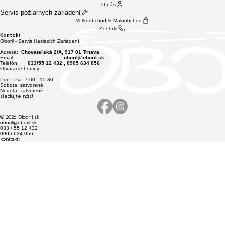
O nás
Servis požiarnych zariadení
Veľkoobchod & Maloobchod
Kontakt
Kontakt
Oboril - Servis Hasiacich Zariadení
Adresa:
Chovateľská 2/A, 917 01 Trnava
Email:
oboril@oboril.sk
Telefón:
033/55 12 432 , 0905 634 056
Otváracie hodiny:
Pon - Pia: 7:00 - 15:30
Sobota: zatvorené
Nedeľa: zatvorené
sledujte nás!
© 2026 O
boril.sk
oboril@oboril.sk
033 / 55 12 432
0905 634 056
kontakt: